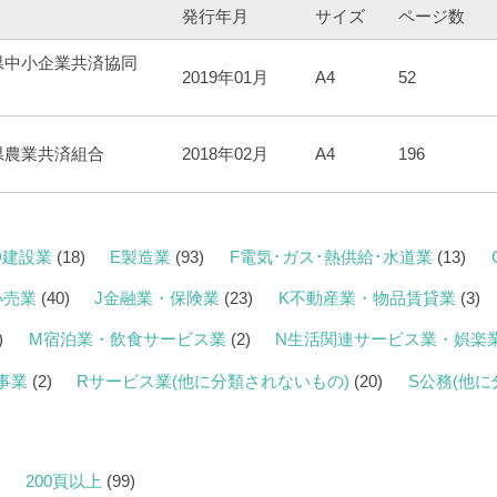
発行
年月
サイズ
ページ数
県中小企業共済協同
2019年01月
A4
52
県農業共済組合
2018年02月
A4
196
D建設業
(18)
E製造業
(93)
F電気･ガス･熱供給･水道業
(13)
小売業
(40)
J金融業・保険業
(23)
K不動産業・物品賃貸業
(3)
)
M宿泊業・飲食サービス業
(2)
N生活関連サービス業・娯楽
事業
(2)
Rサービス業(他に分類されないもの)
(20)
S公務(他
)
200頁以上
(99)