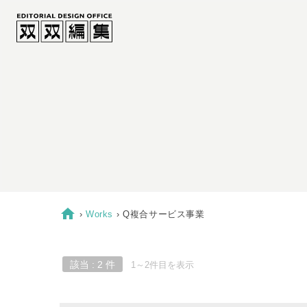
home
›
Works
›
Q複合サービス事業
該当 : 2 件
1～2件目を表示