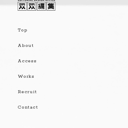
Top
About
Access
Works
Recruit
Contact