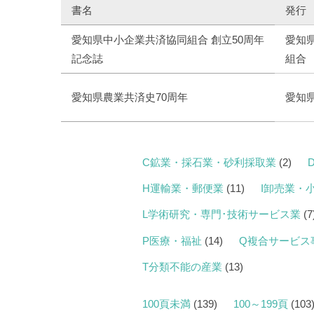
書名
発行
愛知県中小企業共済協同組合 創立50周年
愛知
記念誌
組合
愛知県農業共済史70周年
愛知
C鉱業・採石業・砂利採取業
(2)
H運輸業・郵便業
(11)
I卸売業・
L学術研究・専門･技術サービス業
(7
P医療・福祉
(14)
Q複合サービス
T分類不能の産業
(13)
100頁未満
(139)
100～199頁
(103